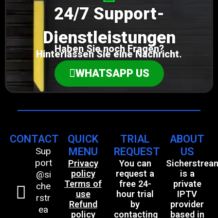
24/7 Support-
Dienstleistungen
Haben Sie noch Fragen?
Hinterlassen Sie eine Nachricht.
WHATSAPP US
CONTACT
QUICK
TRIAL
ABOUT
Sup
MENU
REQUEST
US
port
Privacy
You can
Sicherstrea
policy
request a
is a
@si
Terms of
free 24-
private
che
use
hour trial
IPTV
rstr
Refund
by
provider
ea
policy
contacting
based in