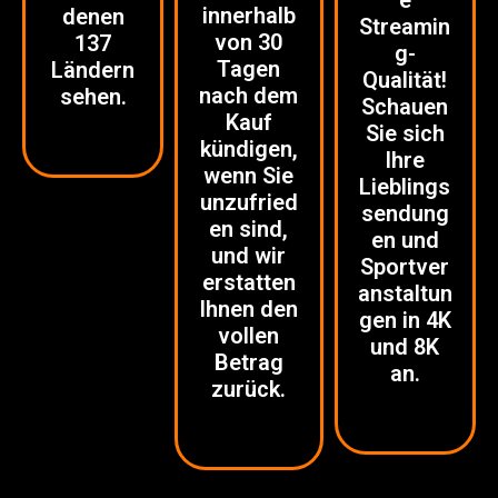
innerhalb
denen
Streamin
von 30
137
g-
Tagen
Ländern
Qualität!
nach dem
sehen.
Schauen
Kauf
Sie sich
kündigen,
Ihre
wenn Sie
Lieblings
unzufried
sendung
en sind,
en und
und wir
Sportver
erstatten
anstaltun
Ihnen den
gen in 4K
vollen
und 8K
Betrag
an.
zurück.