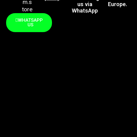
m.s
us via
Europe.
tore
WhatsApp
WHATSAPP
US