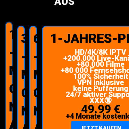
AUS
1
3
6
1-JAHRES-P
-
HD/4K/8K IPTV
-
-
+200.000 Live-Kan
+80.000 Filme
M
+80 000 Fernsehsh
M
M
100% Sicherheit
VPN inklusive
O
keine Pufferung
O
O
24/7 aktiver Suppo
XXX🔞
N
49.99 €
N
N
+4 Monate kostenl
A
JETZT KAUFEN