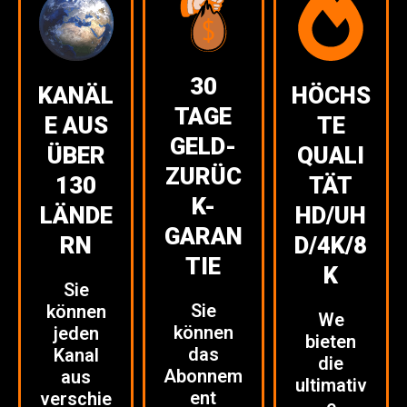
30
KANÄL
HÖCHS
TAGE
E AUS
TE
GELD-
ÜBER
QUALI
ZURÜC
130
TÄT
K-
LÄNDE
HD/UH
GARAN
RN
D/4K/8
TIE
K
Sie
Sie
können
We
können
jeden
bieten
das
Kanal
die
Abonnem
aus
ultimativ
ent
verschie
e