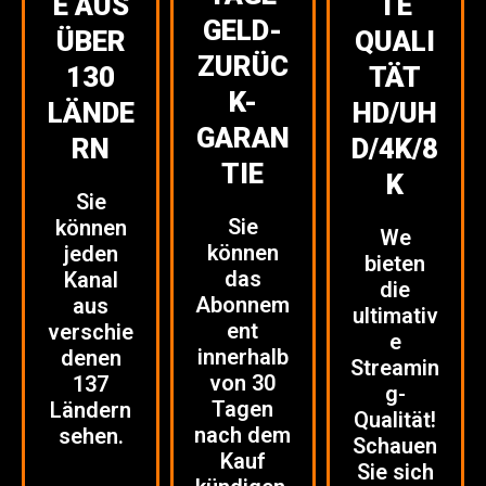
E AUS
TE
GELD-
ÜBER
QUALI
ZURÜC
130
TÄT
K-
LÄNDE
HD/UH
GARAN
RN
D/4K/8
TIE
K
Sie
Sie
können
We
können
jeden
bieten
das
Kanal
die
Abonnem
aus
ultimativ
ent
verschie
e
innerhalb
denen
Streamin
von 30
137
g-
Tagen
Ländern
Qualität!
nach dem
sehen.
Schauen
Kauf
Sie sich