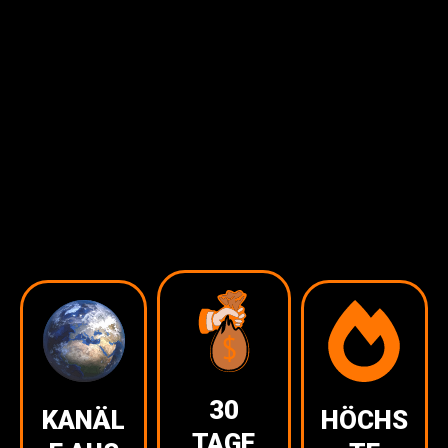
30
KANÄL
HÖCHS
TAGE