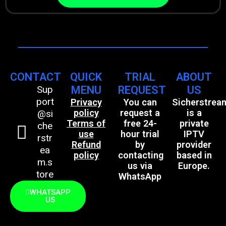
CONTACT
QUICK
TRIAL
ABOUT
Sup
MENU
REQUEST
US
port
Privacy
You can
Sicherstrea
policy
request a
is a
@si
Terms of
free 24-
private
che
use
hour trial
IPTV
rstr
Refund
by
provider
ea
policy
contacting
based in
m.s
us via
Europe.
tore
WhatsApp
WHATSAPP
US